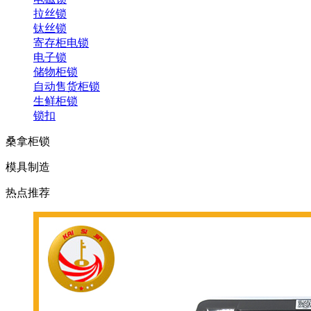
拉丝锁
钛丝锁
寄存柜电锁
电子锁
储物柜锁
自动售货柜锁
生鲜柜锁
锁扣
桑拿柜锁
模具制造
热点推荐