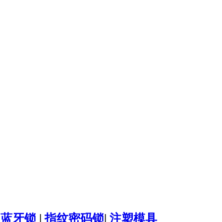
|
蓝牙锁
|
指纹密码锁
|
注塑模具