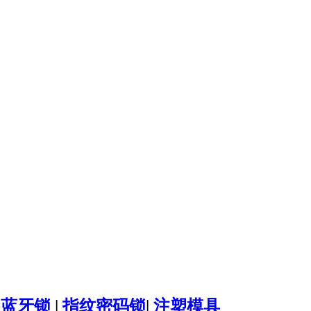
|
蓝牙锁
|
指纹密码锁
|
注塑模具