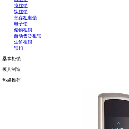
拉丝锁
钛丝锁
寄存柜电锁
电子锁
储物柜锁
自动售货柜锁
生鲜柜锁
锁扣
桑拿柜锁
模具制造
热点推荐